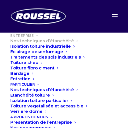
ENTREPRISE
Nos techniques d’étanchéité
Isolation toiture industrielle
Eclairage desenfumage
Traitements des sols industriels
Toiture shed
Toiture fibro ciment
Bardage
Entretien
PARTICULIER
Nos techniques d’étanchéité
Etanchéité toiture
Isolation toiture particulier
Toiture vegetalisée et accessible
Verriere dôme
A PROPOS DE NOUS
Presentation de l’entreprise
Nos engagements